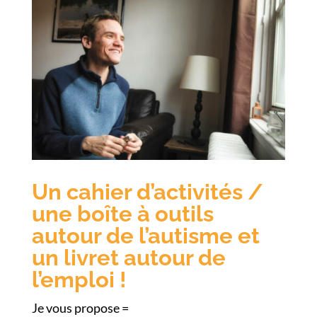
Un cahier d’activités /
une boîte à outils
autour de l’autisme et
un livret autour de
l’emploi !
Je vous propose =