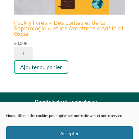
Pack 3 livres « Des contes et de la
Sophrologie » et les Aventures d’Adèle et
Oscar
50,00
€
quantité
de
Ajouter au panier
Pack
3
livres
"Des
Déontologie du sophrologue
contes
Mentions légales
et
Nous utilisons des cookies pour optimiser notre site web et notre service.
Politique de confidentialité
de
Conditions générales de vente
Accepter
la
Politique de cookies (EU)