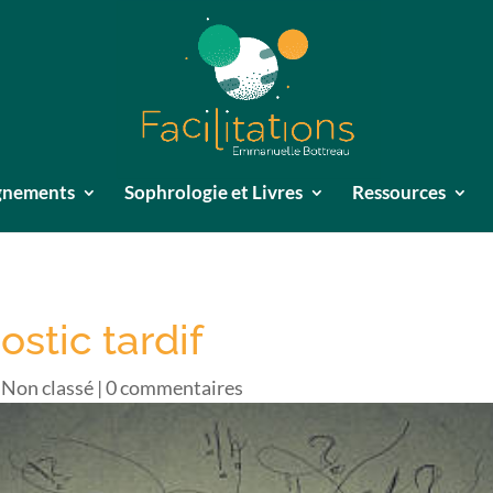
agnements
Sophrologie et Livres
Ressources
stic tardif
|
Non classé
|
0 commentaires