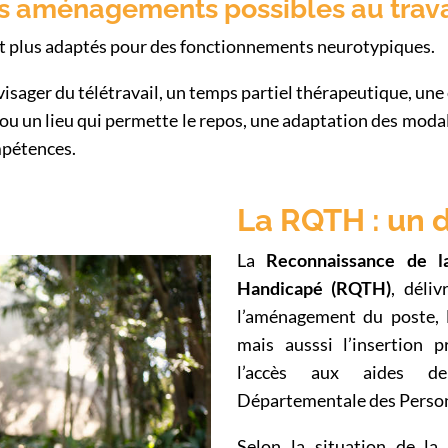
les aménagements possibles au trava
t plus adaptés pour des fonctionnements neurotypiques.
sager du télétravail, un temps partiel thérapeutique, une 
 ou un lieu qui permette le repos, une adaptation des mod
pétences.
La RQTH : un d
La
Reconnaissance de la
Handicapé (RQTH)
, déli
l’aménagement du poste,
mais ausssi l’insertion p
l’accès aux aides 
Départementale des Perso
Selon la situation de la 