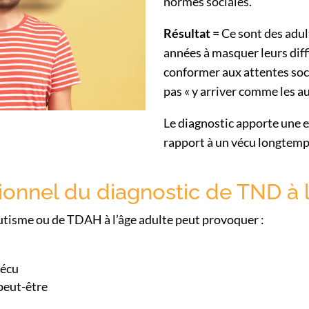
normes sociales.
Résultat =
Ce sont des adul
années à masquer leurs diff
conformer aux attentes soci
pas « y arriver comme les au
Le diagnostic apporte une 
rapport à un vécu longtemp
ionnel du diagnostic de TND à l
utisme ou de TDAH à l’âge adulte peut provoquer :
vécu
 peut-être