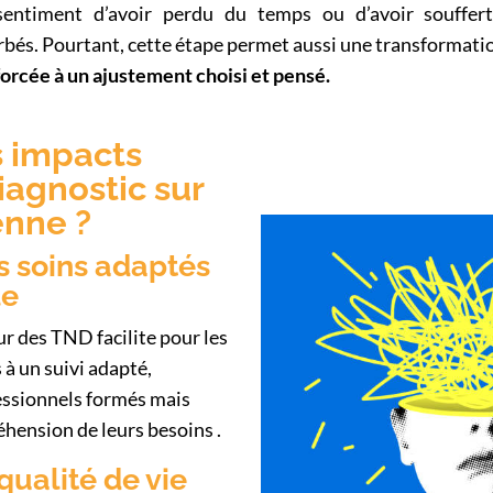
entiment d’avoir perdu du temps ou d’avoir souffert 
bés. Pourtant, cette étape permet aussi une transformati
forcée à un ajustement choisi et pensé.
s impacts
iagnostic sur
enne ?
s soins adaptés
le
ur des TND facilite pour les
 à un suivi adapté,
fessionnels formés mais
hension de leurs besoins .
 qualité de vie