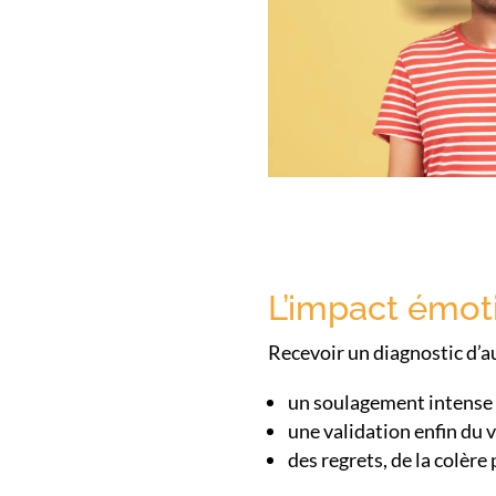
L’impact émot
Recevoir un diagnostic d’a
un soulagement intense
une validation enfin du 
des regrets, de la colère