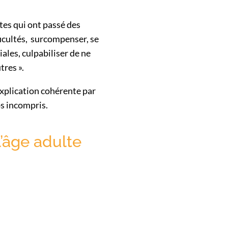
tes qui ont passé des
icultés, surcompenser, se
ales, culpabiliser de ne
tres ».
explication cohérente par
s incompris.
’âge adulte