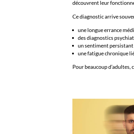
découvrent leur fonctionn
Ce diagnostic arrive souven
une longue errance médi
des diagnostics psychiat
un sentiment persistant
une fatigue chronique li
Pour beaucoup d’adultes, c