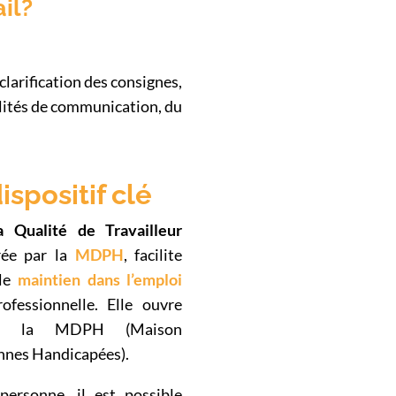
il?
clarification des consignes,
alités de communication, du
ispositif clé
 Qualité de Travailleur
vrée par la
MDPH
, facilite
 le
maintien dans l’emploi
rofessionnelle. Elle ouvre
de la MDPH (Maison
nnes Handicapées).
personne, il est possible