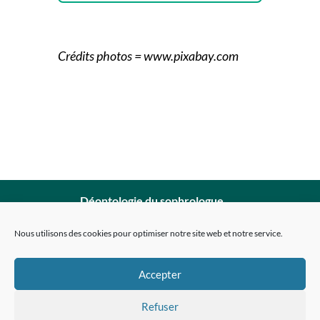
Crédits photos = www.pixabay.com
Déontologie du sophrologue
Mentions légales
Nous utilisons des cookies pour optimiser notre site web et notre service.
Politique de confidentialité
Conditions générales de vente
Accepter
Politique de cookies (EU)
Refuser