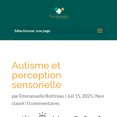
Sélectionner une page
Autisme et
perception
sensorielle
par
Emmanuelle Bottreau
|
Juil 15, 2025
|
Non
classé
|
0 commentaires