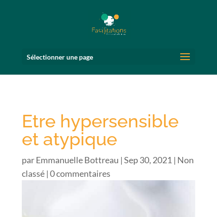
Sélectionner une page
Etre hypersensible
et atypique
par
Emmanuelle Bottreau
|
Sep 30, 2021
|
Non
classé
|
0 commentaires