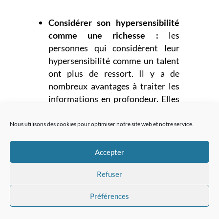
Considérer son hypersensibilité
comme une richesse :
les
personnes qui considèrent leur
hypersensibilité comme un talent
ont plus de ressort. Il y a de
nombreux avantages à traiter les
informations en profondeur. Elles
font des associations plus
facilement, ont l’œil pour le détail
Nous utilisons des cookies pour optimiser notre site web et notre service.
et sont plus créatifs, plus
empathiques. Les hypersensibles
Accepter
apprécient les choses plus
Refuser
intensément, peuvent se
consacrer intégralement à une
Préférences
activité.
Être conscient de l’impact de ses