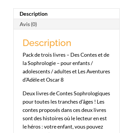
contes
Description
et
de
Avis (0)
la
Sophrologie"
Description
et
Pack de trois livres – Des Contes et de
les
la Sophrologie – pour enfants /
Aventures
adolescents / adultes et Les Aventures
d'Adèle
d’Adèle et Oscar 8
et
Oscar
Deux livres de Contes Sophrologiques
pour toutes les tranches d’âges ! Les
contes proposés dans ces deux livres
sont des histoires où le lecteur en est
le héros : votre enfant, vous pouvez