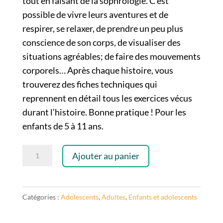
tout en faisant de la sophrologie.
C’est
possible de vivre leurs aventures et de
respirer, se relaxer, de prendre un peu plus
conscience de son corps, de visualiser des
situations agréables; de faire des mouvements
corporels…
Après chaque histoire, vous
trouverez des fiches techniques qui
reprennent en détail tous les exercices vécus
durant l’histoire. Bonne pratique ! Pour les
enfants de 5 à 11 ans.
quantité
Ajouter au panier
de
Pack
3
Catégories :
Adolescents
,
Adultes
,
Enfants et adolescents
livres
"Des