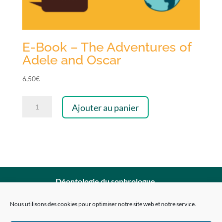
E-Book – The Adventures of
Adele and Oscar
6,50
€
quantité
Ajouter au panier
de
E-
Book
-
The
Déontologie du sophrologue
Adventures
Mentions légales
Nous utilisons des cookies pour optimiser notre site web et notre service.
of
Politique de confidentialité